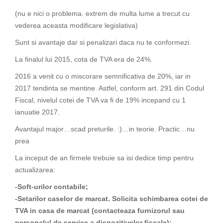
(nu e nici o problema. extrem de multa lume a trecut cu
vederea aceasta modificare legislativa)
Sunt si avantaje dar si penalizari daca nu te conformezi.
La finalul lui 2015, cota de TVA era de 24%.
2016 a venit cu o miscorare semnificativa de 20%, iar in
2017 tendinta se mentine. Astfel, conform art. 291 din Codul
Fiscal, nivelul cotei de TVA va fi de 19% incepand cu 1
ianuatie 2017.
Avantajul major…scad preturile. :)…in teorie. Practic…nu
prea
La inceput de an firmele trebuie sa isi dedice timp pentru
actualizarea:
-Soft-urilor contabile;
-Setarilor caselor de marcat. Solicita schimbarea cotei de
TVA in casa de marcat (contacteaza furnizorul sau
personalul de service a dispozitivelor fiscale);