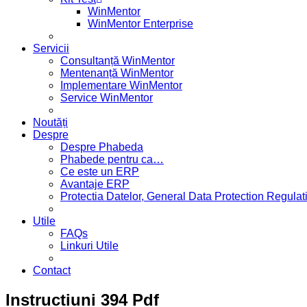
WinMentor
WinMentor Enterprise
Servicii
Consultanță WinMentor
Mentenanță WinMentor
Implementare WinMentor
Service WinMentor
Noutăți
Despre
Despre Phabeda
Phabede pentru ca…
Ce este un ERP
Avantaje ERP
Protectia Datelor, General Data Protection Regul
Utile
FAQs
Linkuri Utile
Contact
Instructiuni 394 Pdf