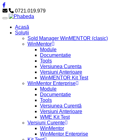
0721.019.979
Acasă
Soluții
Sold Manager WinMENTOR (clasic)
WinMentor
Module
Documentatie
Tools
Versiunea Curenta
Versiuni Anterioare
WinMENTOR Kit Test
WinMentor Enterprise
Module
Documentatie
Tools
Versiunea Curentă
Versiuni Anterioare
WME Kit Test
Versiuni Curente
WinMentor
WinMentor Enterprise
Kit Test