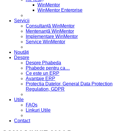
WinMentor
WinMentor Enterprise
Servicii
Consultanță WinMentor
Mentenanță WinMentor
Implementare WinMentor
Service WinMentor
Noutăți
Despre
Despre Phabeda
Phabede pentru ca…
Ce este un ERP
Avantaje ERP
Protectia Datelor, General Data Protection
Regulation, GDPR
Utile
FAQs
Linkuri Utile
Contact