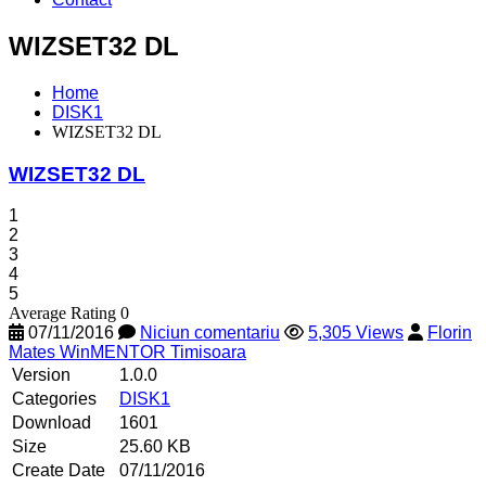
WIZSET32 DL
Home
DISK1
WIZSET32 DL
WIZSET32 DL
1
2
3
4
5
Average Rating 0
07/11/2016
Niciun comentariu
5,305 Views
Florin
Mates WinMENTOR Timisoara
Version
1.0.0
Categories
DISK1
Download
1601
Size
25.60 KB
Create Date
07/11/2016