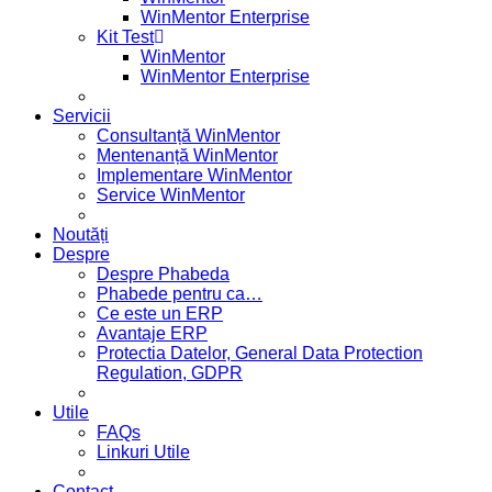
WinMentor Enterprise
Kit Test
WinMentor
WinMentor Enterprise
Servicii
Consultanță WinMentor
Mentenanță WinMentor
Implementare WinMentor
Service WinMentor
Noutăți
Despre
Despre Phabeda
Phabede pentru ca…
Ce este un ERP
Avantaje ERP
Protectia Datelor, General Data Protection
Regulation, GDPR
Utile
FAQs
Linkuri Utile
Contact